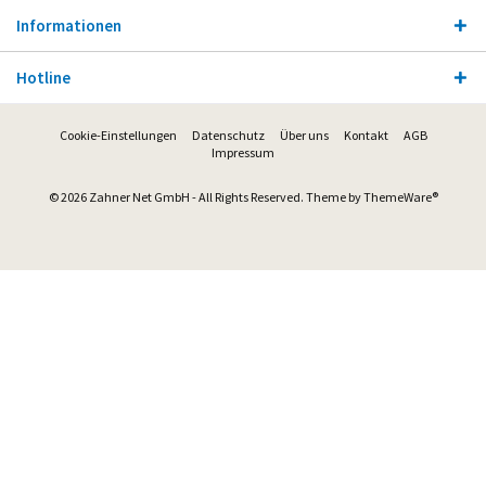
Informationen
Hotline
Cookie-Einstellungen
Datenschutz
Über uns
Kontakt
AGB
Impressum
© 2026 Zahner Net GmbH - All Rights Reserved. Theme by
ThemeWare®