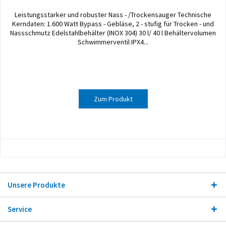
Leistungsstarker und robuster Nass - /Trockensauger Technische
Kerndaten: 1.600 Watt Bypass - Gebläse, 2 - stufig für Trocken - und
Nassschmutz Edelstahlbehälter (INOX 304) 30 l/ 40 l Behältervolumen
Schwimmerventil IPX4...
Zum Produkt
Unsere Produkte
Service