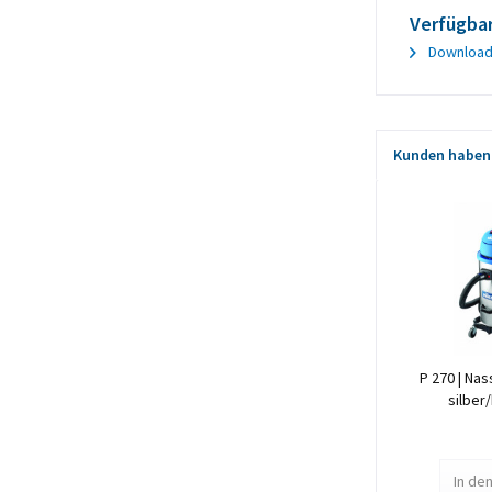
Verfügba
Download 
Kunden haben 
P 270 | Na
silber/
In de