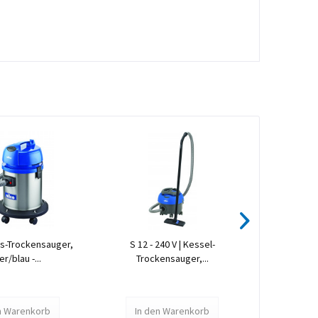
ass-Trockensauger,
S 12 - 240 V | Kessel-
405 Super | 
er/blau -...
Trockensauger,...
schwa
n
Warenkorb
In den
Warenkorb
In de