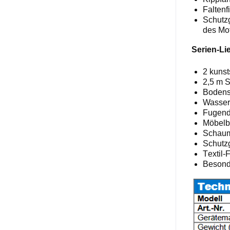
Faltenf
Schutzg
des Mo
Serien
-
Li
2
kunst
2,5
m S
Boden
Wasser
Fugen
Möbelb
Schaum
Schutzg
T
extil
-
F
B
esond