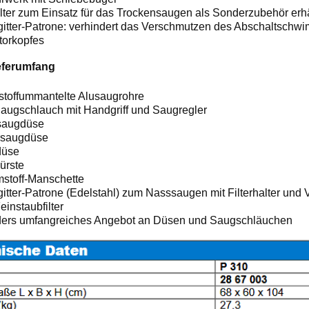
ilter zum Einsatz für das Trockensaugen als Sonderzubehör erhä
itter
-
Patrone: verhindert das Verschmutzen des Abschaltschw
torkopfes
eferumfang
stoffummantelte Alusaugrohre
augschlauch mit Handgriff und Saugregler
saugdüse
saugdüse
düse
ürste
stoff
-
Manschette
itter
-
Patrone (Edelstahl) zum Nasssaugen mit Filterhalter und 
einstaubfilter
ers umfangreiches Angebot an Düsen und Saugschläuchen