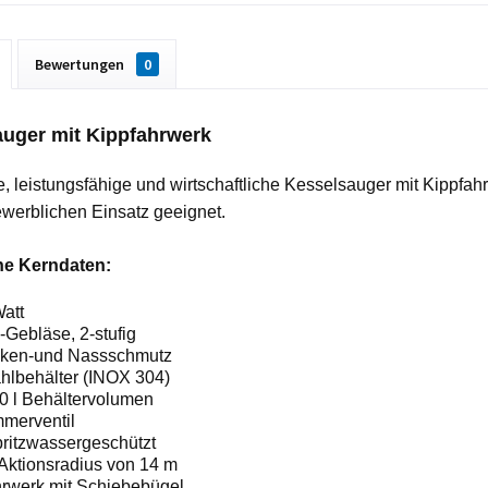
Bewertungen
0
uger mit Kippfahrwerk
, leistungsfähige und wirtschaftliche Kesselsauger mit Kippfah
ewerblichen
Einsatz geeignet.
he Kerndaten:
att
-
Gebläse, 2
-
stufig
cken
-
und Nassschmutz
hlbehälter (INOX 304)
0 l
Behältervolumen
merventil
ritzwassergeschützt
 Aktionsradius von 14 m
hrwerk mit
Schiebebügel