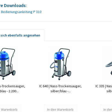
re Downloads:
Bedienungsanleitung P 310
sich ebenfalls angesehen
ss-Trockensauger,
IC 640 | Nass-Trockensauger,
IC 335 | N
blau - 2.200...
silber/blau -...
silb
n
Warenkorb
In den
Warenkorb
In de