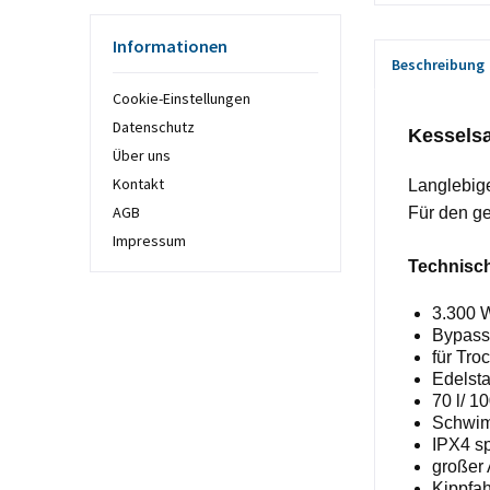
Informationen
Beschreibung
Cookie-Einstellungen
Datenschutz
Kesselsa
Über uns
Kontakt
Langlebige
AGB
Für den g
Impressum
Technisc
3.3
00 W
Bypass
für Tro
Edelsta
70
l
/ 10
Schwim
IPX4 sp
g
roßer
Kippfa