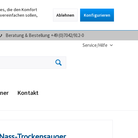
ies, die den Komfort
vereinfachen sollen,
Ablehnen
Konfigurieren
Beratung & Bestellung +49 (0)7042/912-0
Service/Hilfe
ner
Kontakt
 Nass-Trockensauger,